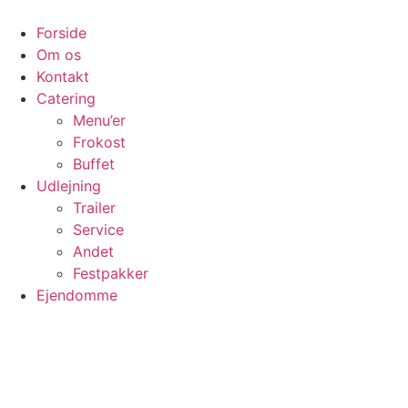
Videre
til
Forside
indhold
Om os
Kontakt
Catering
Menu’er
Frokost
Buffet
Udlejning
Trailer
Service
Andet
Festpakker
Ejendomme