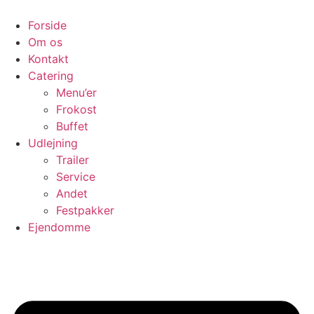
Videre
til
Forside
indhold
Om os
Kontakt
Catering
Menu’er
Frokost
Buffet
Udlejning
Trailer
Service
Andet
Festpakker
Ejendomme